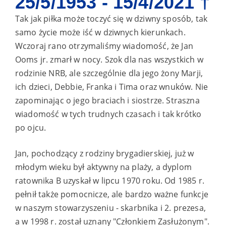
25/5/1953 - 15/4/2021 †
Tak jak piłka może toczyć się w dziwny sposób, tak
samo życie może iść w dziwnych kierunkach.
Wczoraj rano otrzymaliśmy wiadomość, że Jan
Ooms jr. zmarł w nocy. Szok dla nas wszystkich w
rodzinie NRB, ale szczególnie dla jego żony Marji,
ich dzieci, Debbie, Franka i Tima oraz wnuków. Nie
zapominając o jego braciach i siostrze. Straszna
wiadomość w tych trudnych czasach i tak krótko
po ojcu.
Jan, pochodzący z rodziny brygadierskiej, już w
młodym wieku był aktywny na plaży, a dyplom
ratownika B uzyskał w lipcu 1970 roku. Od 1985 r.
pełnił także pomocnicze, ale bardzo ważne funkcje
w naszym stowarzyszeniu - skarbnika i 2. prezesa,
a w 1998 r. został uznany "Członkiem Zasłużonym".