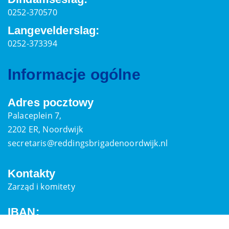
0252-370570
Langevelderslag:
0252-373394
Informacje ogólne
Adres pocztowy
Palaceplein 7,
2202 ER, Noordwijk
secretaris@reddingsbrigadenoordwijk.nl
Kontakty
Zarząd i komitety
IBAN:
NL21INGB0000578829