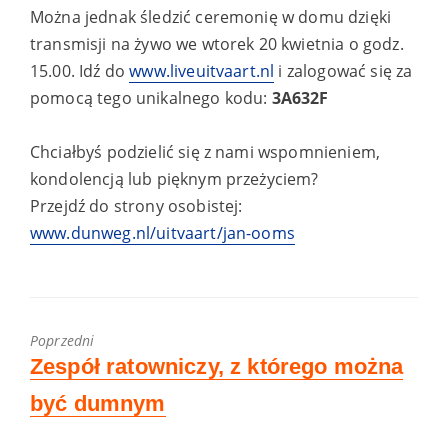
Można jednak śledzić ceremonię w domu dzięki
transmisji na żywo we wtorek 20 kwietnia o godz.
15.00. Idź do
www.liveuitvaart.nl
i zalogować się za
pomocą tego unikalnego kodu:
3A632F
Chciałbyś podzielić się z nami wspomnieniem,
kondolencją lub pięknym przeżyciem?
Przejdź do strony osobistej:
www.dunweg.nl/uitvaart/jan-ooms
Poprzedni
Previous
Zespół ratowniczy, z którego można
post:
być dumnym