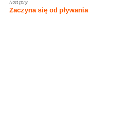
Następny
Next
Zaczyna się od pływania
post: