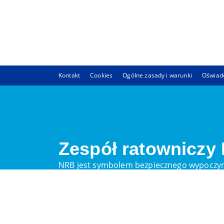
Kontakt
Cookies
Ogólne zasady i warunki
Oświadc
Zespół ratowniczy
NRB jest symbolem bezpiecznego wypoczyn
liczyć, której chce się być częścią lub któr
Stanowiska ratownikó