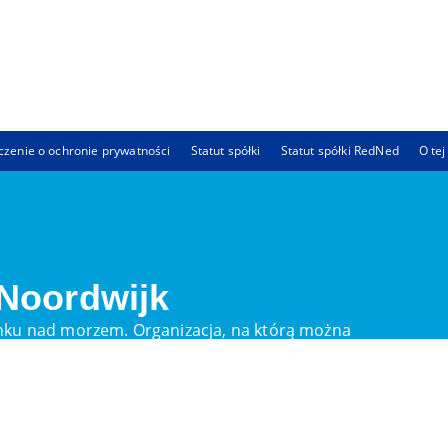
zenie o ochronie prywatności
Statut spółki
Statut spółki RedNed
O tej
 Noordwijk
ku nad morzem. Organizacja, na którą można
ą chce się wspierać w szerokim tego słowa znaczeniu.
w
Informacje ogólne