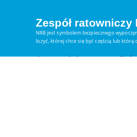
Zespół ratowniczy
NRB jest symbolem bezpiecznego wypoczyn
liczyć, której chce się być częścią lub któr
Stanowiska ratownikó
Kon. Wilhelmina Boulevard:
Zjazd 10 Noordwijk
071-3613003
Dindamseslag:
0252-370570
Langevelderslag:
0252-373394