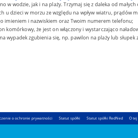
o w wodzie, jak i na plaży. Trzymaj się z daleka od małych 
 u dzieci w morzu ze względu na wpływ wiatru, prądów mor
ego imieniem i nazwiskiem oraz Twoim numerem telefonu;
efon komórkowy, że jest on włączony i wystarczająco nałado
na wypadek zgubienia się, np. pawilon na plaży lub słupek
zenie o ochronie prywatności
Statut spółki
Statut spółki RedNed
O tej