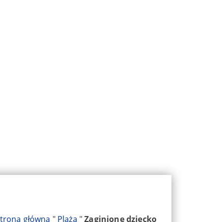
trona główna
"
Plaża
"
Zaginione dziecko