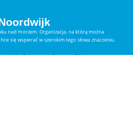
 Noordwijk
ku nad morzem. Organizacja, na którą można
ą chce się wspierać w szerokim tego słowa znaczeniu.
w
Informacje ogólne
Adres pocztowy
Palaceplein 7,
2202 ER, Noordwijk
secretaris@reddingsbrigadenoordwijk.nl
Kontakty
Zarząd i komitety