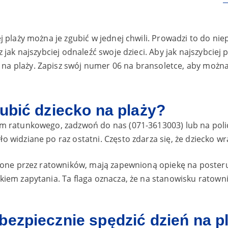
nej plaży można je zgubić w jednej chwili. Prowadzi to do
z jak najszybciej odnaleźć swoje dzieci. Aby jak najszybciej
na plaży. Zapisz swój numer 06 na bransoletce, aby można 
gubić dziecko na plaży?
um ratunkowego, zadzwoń do nas (071-3613003) lub na polic
o widziane po raz ostatni. Często zdarza się, że dziecko w
ezione przez ratowników, mają zapewnioną opiekę na poster
kiem zapytania. Ta flaga oznacza, że na stanowisku ratowni
bezpiecznie spędzić dzień na p