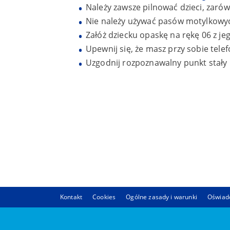
Należy zawsze pilnować dzieci, zarówn
Nie należy używać pasów motylkowych
Załóż dziecku opaskę na rękę 06 z j
Upewnij się, że masz przy sobie tel
Uzgodnij rozpoznawalny punkt stały 
Kontakt
Cookies
Ogólne zasady i warunki
Oświadc