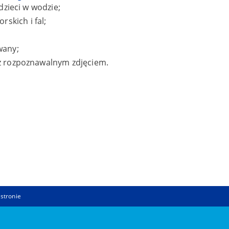
dzieci w wodzie;
skich i fal;
wany;
 z rozpoznawalnym zdjęciem.
 stronie