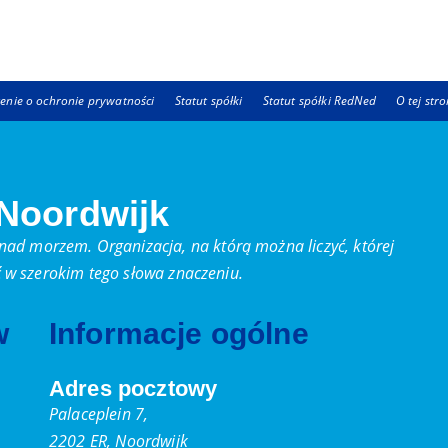
enie o ochronie prywatności
Statut spółki
Statut spółki RedNed
O tej stro
 Noordwijk
ad morzem. Organizacja, na którą można liczyć, której
ać w szerokim tego słowa znaczeniu.
w
Informacje ogólne
Adres pocztowy
Palaceplein 7,
2202 ER, Noordwijk