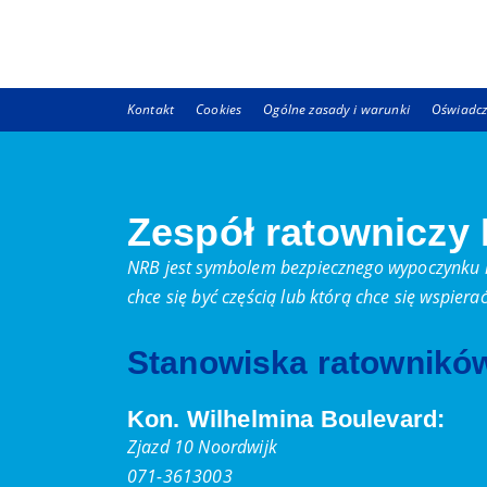
Kontakt
Cookies
Ogólne zasady i warunki
Oświadcz
Zespół ratowniczy
NRB jest symbolem bezpiecznego wypoczynku n
chce się być częścią lub którą chce się wspier
Stanowiska ratownikó
Kon. Wilhelmina Boulevard:
Zjazd 10 Noordwijk
071-3613003