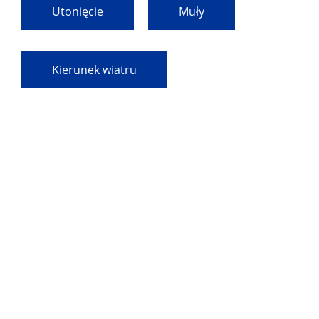
Utonięcie
Muły
Kierunek wiatru