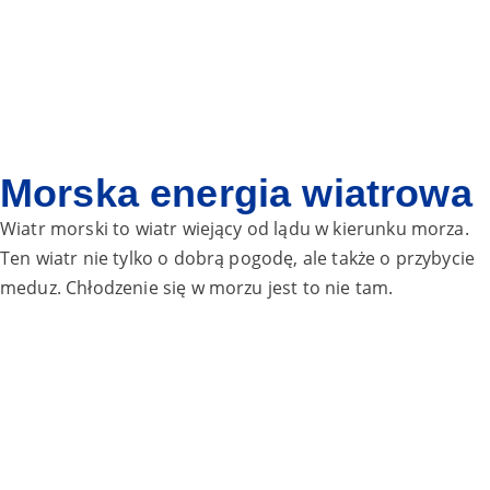
Morska energia wiatrowa
Wiatr morski to wiatr wiejący od lądu w kierunku morza.
Ten wiatr nie tylko
o dobrą pogodę, ale także o przybycie
meduz. Chłodzenie się w morzu jest
to nie tam.
Przy morskim wietrze urządzenia wypornościowe, takie jak
piłki, materace powietrzne i jednorożce, są łatwo
zdmuchiwane do morza. Kiedy jesteś na urządzeniu do
pływania, możesz szybko zostać zdmuchnięty z brzegu.
Wiatr sprawia, że powrót do brzegu jest bardzo męczący.