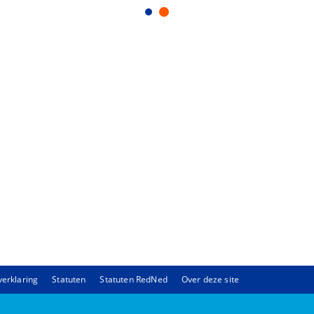
verklaring
Statuten
Statuten RedNed
Over deze site