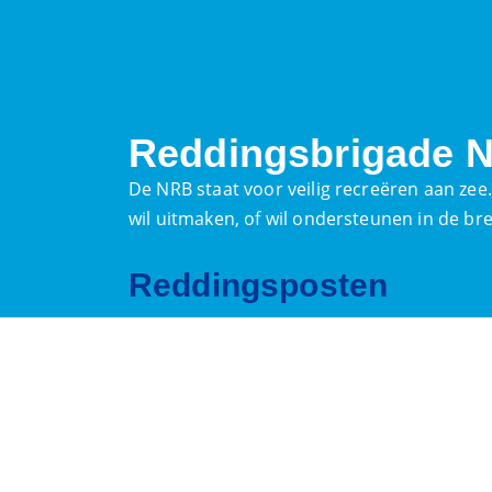
Reddingsbrigade N
De NRB staat voor veilig recreëren aan zee
wil uitmaken, of wil ondersteunen in de br
Reddingsposten
Kon. Wilhelmina Boulevard:
Afrit 10 Noordwijk
071-3613003
Duindamseslag:
0252-370570