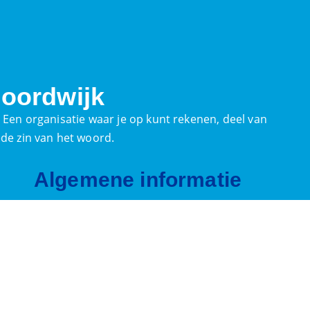
oordwijk
. Een organisatie waar je op kunt rekenen, deel van
ede zin van het woord.
Algemene informatie
Postadres
Palaceplein 7,
2202 ER, Noordwijk
secretaris@reddingsbrigadenoordwijk.nl