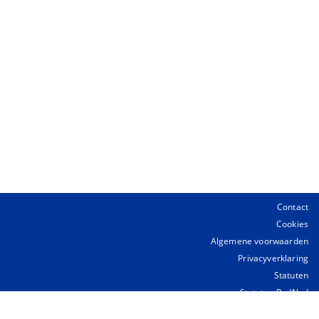
Contact
Cookies
Algemene voorwaarden
Privacyverklaring
Statuten
Statuten RedNed
Over deze site