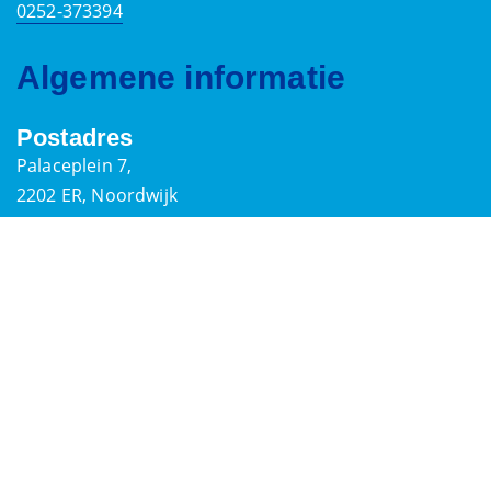
0252-373394
Algemene informatie
Postadres
Palaceplein 7,
2202 ER, Noordwijk
secretaris@reddingsbrigadenoordwijk.nl
Contactpersonen
Bestuur & Commissies
IBAN:
NL21INGB0000578829