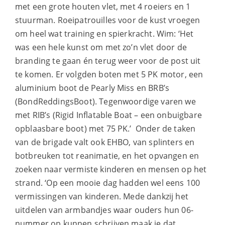
met een grote houten vlet, met 4 roeiers en 1
stuurman. Roeipatrouilles voor de kust vroegen
om heel wat training en spierkracht. Wim: ‘Het
was een hele kunst om met zo’n vlet door de
branding te gaan én terug weer voor de post uit
te komen. Er volgden boten met 5 PK motor, een
aluminium boot de Pearly Miss en BRB’s
(BondReddingsBoot). Tegenwoordige varen we
met RIB’s (Rigid Inflatable Boat – een onbuigbare
opblaasbare boot) met 75 PK.’ Onder de taken
van de brigade valt ook EHBO, van splinters en
botbreuken tot reanimatie, en het opvangen en
zoeken naar vermiste kinderen en mensen op het
strand. ‘Op een mooie dag hadden wel eens 100
vermissingen van kinderen. Mede dankzij het
uitdelen van armbandjes waar ouders hun 06-
nummer op kunnen schrijven maak je dat