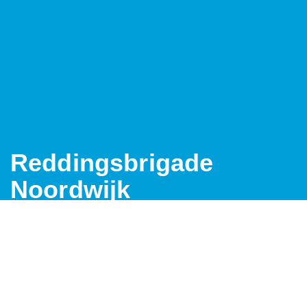
Reddingsbrigade
Noordwijk
De NRB staat voor veilig recreëren aan zee. Een
organisatie waar je op kunt rekenen, deel van wil
uitmaken, of wil ondersteunen in de brede zin van het
woord.