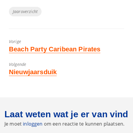
Tags
Jaaroverzicht
Vorige
Vorig
Beach Party Caribean Pirates
bericht:
Volgende
Volgend
Nieuwjaarsduik
bericht:
Laat weten wat je er van vind
Je moet
inloggen
om een reactie te kunnen plaatsen.