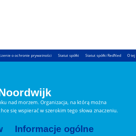
zenie o ochronie prywatności
Statut spółki
Statut spółki RedNed
O tej
 Noordwijk
ku nad morzem. Organizacja, na którą można
ą chce się wspierać w szerokim tego słowa znaczeniu.
w
Informacje ogólne