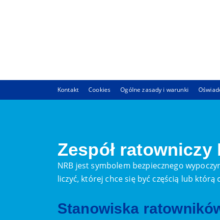
Kontakt
Cookies
Ogólne zasady i warunki
Oświadc
Zespół ratowniczy
NRB jest symbolem bezpiecznego wypoczyn
liczyć, której chce się być częścią lub któr
Stanowiska ratownikó