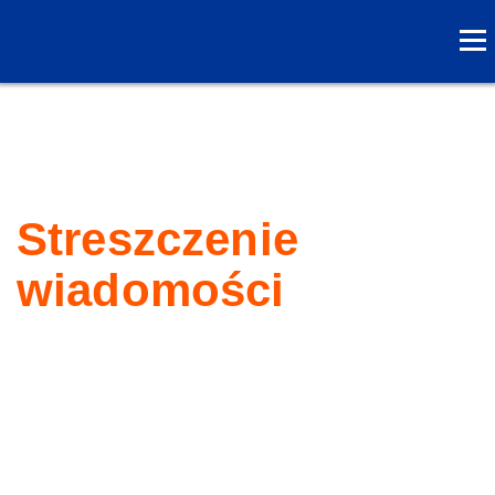
Streszczenie
wiadomości
Rat
owa
nie