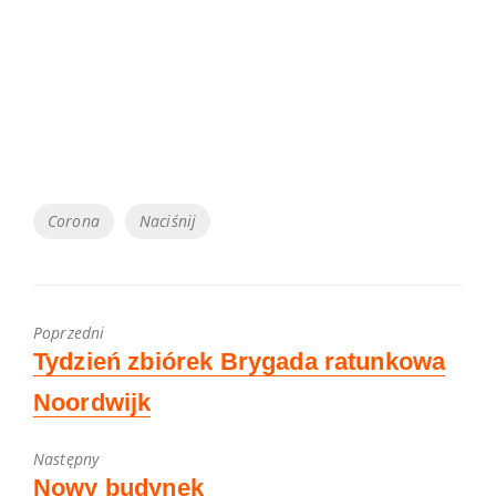
Tagi
Corona
Naciśnij
Poprzedni
Previous
Tydzień zbiórek Brygada ratunkowa
post:
Noordwijk
Następny
Next
Nowy budynek