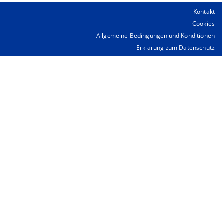
Kontakt
Cookies
Allgemeine Bedingungen und Konditionen
Erklärung zum Datenschutz
Satzung der Gesellschaft
Statuten RedNed
Über diese Seite
Rettungsmannschaft