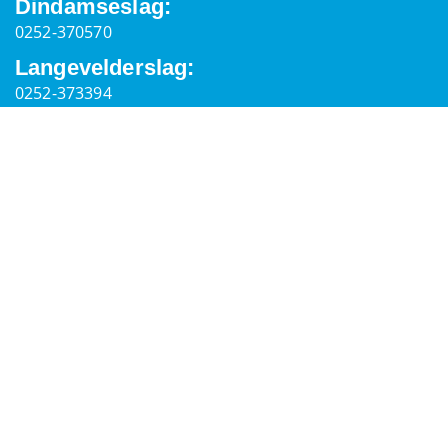
Dindamseslag:
0252-370570
Langevelderslag:
0252-373394
Allgemeine Informationen
Postanschrift
Palaceplein 7,
2202 ER, Noordwijk
secretaris@reddingsbrigadenoordwijk.nl
Kontakte
Vorstand & Ausschüsse
IBAN: