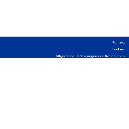
Kontakt
Cookies
Allgemeine Bedingungen und Konditionen
Erklärung zum Datenschutz
Satzung der Gesellschaft
Statuten RedNed
Über diese Seite