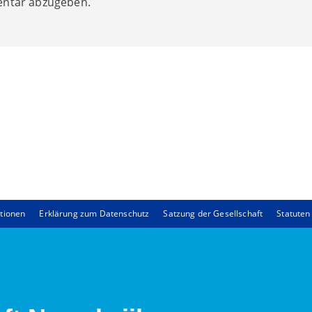
ntar abzugeben.
tionen
Erklärung zum Datenschutz
Satzung der Gesellschaft
Statute