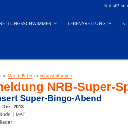
Notfall? Im
RETTUNGSSCHWIMMER
LEBENSRETTUNG
S
von
Marijn Bitter
zu
Veranstaltungen
meldung NRB-Super-S
sert Super-Bingo-Abend
 Dez. 2018
bäude | MAT
lieder