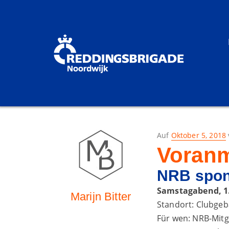
Gestellt
Auf
Oktober 5, 2018
am
Voran
NRB spon
Samstagabend, 1.
Marijn Bitter
Standort: Clubge
Für wen: NRB-Mitg