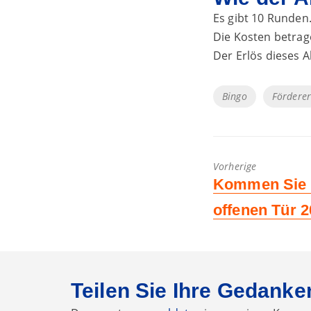
Es gibt 10 Runden.
Die Kosten betrage
Der Erlös dieses 
Tags
Bingo
Fördere
Vorherige
Vorheriger
Kommen Sie 
Beitrag:
offenen Tür 
Teilen Sie Ihre Gedanke