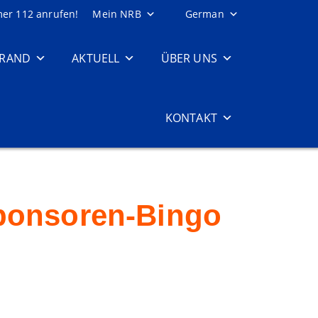
mer 112 anrufen!
Mein NRB
German
TRAND
AKTUELL
ÜBER UNS
KONTAKT
ponsoren-Bingo