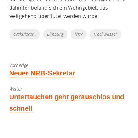
dahinter befand sich ein Wohngebiet, das
weitgehend überflutet werden würde.
Tags
evakuieren.
Limburg
NRV
Hochwasser
Vorherige
Vorheriger
Neuer NRB-Sekretär
Beitrag:
Weiter
Nächster
Untertauchen geht geräuschlos und
Beitrag:
schnell