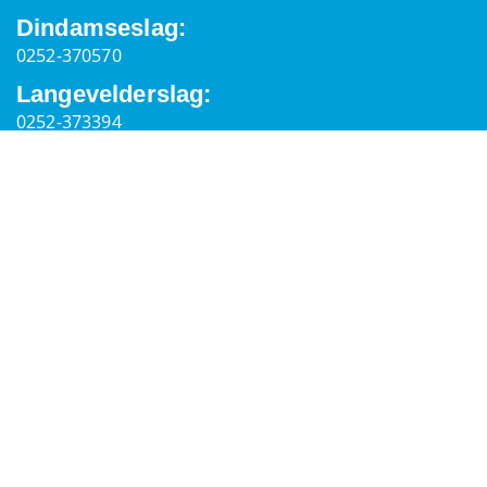
Dindamseslag:
0252-370570
Langevelderslag:
0252-373394
Informacje ogólne
Adres pocztowy
Palaceplein 7,
2202 ER, Noordwijk
secretaris@reddingsbrigadenoordwijk.nl
Kontakty
Zarząd i komitety
IBAN: