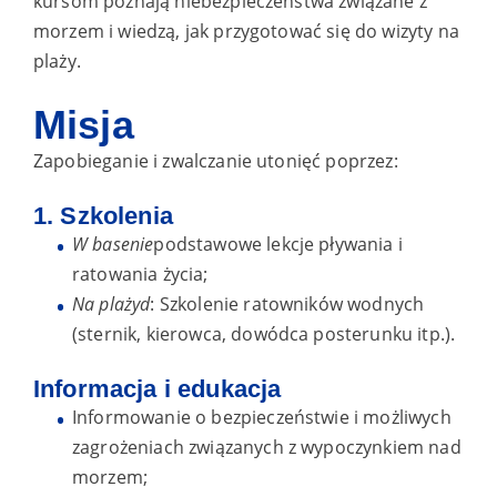
kursom poznają niebezpieczeństwa związane z
morzem i wiedzą, jak przygotować się do wizyty na
plaży.
Misja
Zapobieganie i zwalczanie utonięć poprzez:
1. Szkolenia
W basenie
podstawowe lekcje pływania i
ratowania życia;
Na plaży
d
: Szkolenie ratowników wodnych
(sternik, kierowca, dowódca posterunku itp.).
Informacja i edukacja
Informowanie o bezpieczeństwie i możliwych
zagrożeniach związanych z wypoczynkiem nad
morzem;