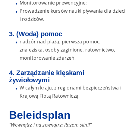
Monitorowanie prewencyjne;
Prowadzenie kursów nauki pływania dla dzieci
i rodziców.
3. (Woda) pomoc
nadzór nad plażą, pierwsza pomoc,
znaleziska, osoby zaginione, ratownictwo,
monitorowanie zdarzeń.
4. Zarządzanie klęskami
żywiołowymi
W całym kraju, z regionami bezpieczeństwa i
Krajową Flotą Ratowniczą.
Beleidsplan
"Wewnątrz i na zewnątrz: Razem silni!"