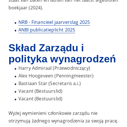
staat van baten en lasten van het laatst afgesloten
boekjaar (2024).
NRB - Financieel jaarverslag 2025
ANBI publicatieplicht 2025
Skład Zarządu i
polityka wynagrodzeń
Harry Admiraal (Przewodniczący)
Alex Hoogeveen (Penningmeester)
Bastiaan Star (Secretaris a.i.)
Vacant (Bestuurslid)
Vacant (Bestuurslid)
Wyżej wymienieni członkowie zarządu nie
otrzymują żadnego wynagrodzenia za swoją pracę.