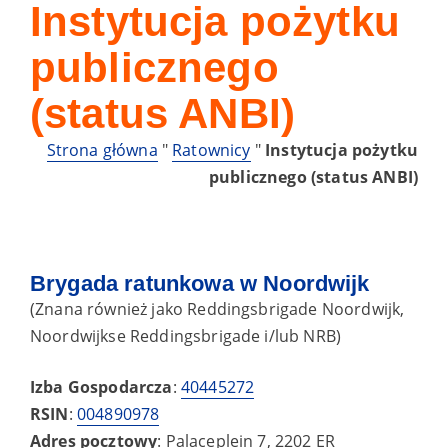
Instytucja pożytku
publicznego
(status ANBI)
Strona główna
"
Ratownicy
"
Instytucja pożytku
publicznego (status ANBI)
Brygada ratunkowa w Noordwijk
(Znana również jako Reddingsbrigade Noordwijk,
Noordwijkse Reddingsbrigade i/lub NRB)
Izba Gospodarcza
:
40445272
RSIN
:
004890978
Adres pocztowy
: Palaceplein 7, 2202 ER