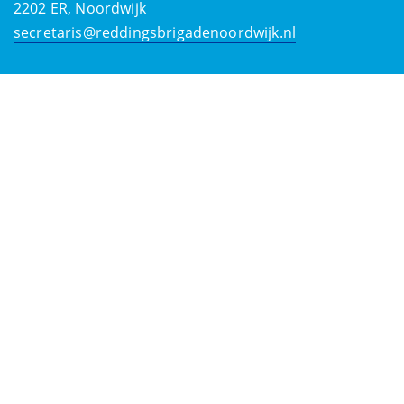
2202 ER, Noordwijk
secretaris@reddingsbrigadenoordwijk.nl
Kontakty
Zarząd i komitety
IBAN:
NL21INGB0000578829