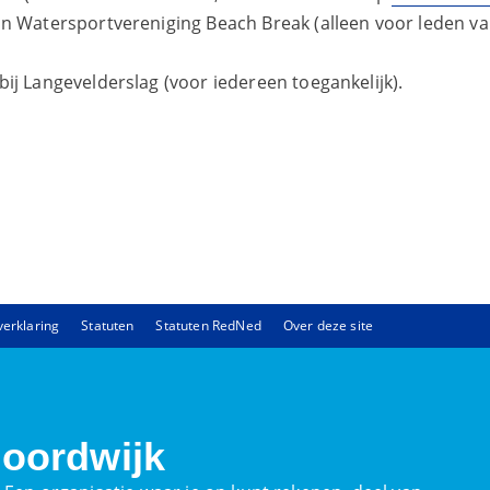
an Watersportvereniging Beach Break (alleen voor leden va
bij Langevelderslag (voor iedereen toegankelijk).
verklaring
Statuten
Statuten RedNed
Over deze site
oordwijk