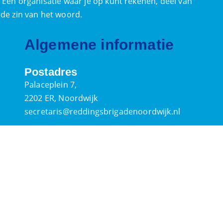
. Een organisatie waar je op kunt rekenen, deel van
ede zin van het woord.
Algemene informatie
Postadres
Palaceplein 7,
2202 ER, Noordwijk
secretaris@reddingsbrigadenoordwijk.nl
Contactpersonen
Bestuur & Commissies
IBAN:
NL21INGB0000578829