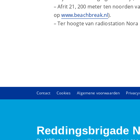
– Afrit 21, 200 meter ten noorden v
op
www.beachbreak.nl
).
– Ter hoogte van radiostation Nora 
Contact
Cookies
Algemene voorwaarden
Privacy
Reddingsbrigade N