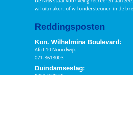
De NRB staat voor veilig recreëren aan zee
wil uitmaken, of wil ondersteunen in de br
Reddingsposten
Kon. Wilhelmina Boulevard:
Afrit 10 Noordwijk
071-3613003
Duindamseslag:
0252-370570
Langevelderslag:
0252-373394