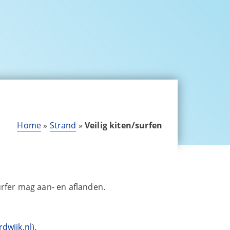
Home
»
Strand
»
Veilig kiten/surfen
urfer mag aan- en aflanden.
dwijk.nl
).