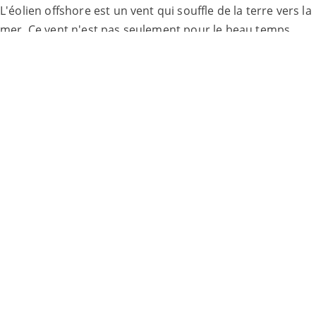
L'éolien offshore est un vent qui souffle de la terre vers la
mer. Ce vent n'est pas seulement
pour le beau temps,
mais aussi pour l'arrivée des méduses. Se rafraîchir dans
la mer est
alors pas là.
Avec un vent de terre, les aides à la flottabilité, telles que
les balles, les matelas pneumatiques et les licornes, sont
facilement emportées par le vent. Lorsque vous êtes sur
un dispositif de flottaison, vous pouvez rapidement être
emporté au large. Le vent rend le retour au rivage très
fatigant. Évitez les problèmes et n'utilisez pas de
dispositifs de flottaison par vent de terre et ne nagez pas
après les dispositifs de flottaison. La fatigue et la
surestimation de soi peuvent mettre en difficulté même
un bon nageur.
Avec une marée descendante, le courant peut renforcer