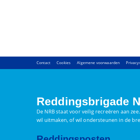
Contact
Cookies
Algemene voorwaarden
Privacy
Reddingsbrigade N
De NRB staat voor veilig recreëren aan zee
wil uitmaken, of wil ondersteunen in de br
Reddingsposten