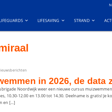
N
LIFEGUARDS
LIFESAVING
STRAND
ACT
miraal
ieuwsberichten
emmen in 2026, de data z
ingsbrigade Noordwijk weer een nieuwe cursus muizwemmen
s, 10.30-12.00 en 13.00 tot 14.30. Deelname is gratis! Je k
n en […]