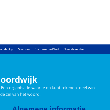
verklaring
Statuten
Statuten RedNed
Over deze site
oordwijk
. Een organisatie waar je op kunt rekenen, deel van
ede zin van het woord.
Algemene informatie