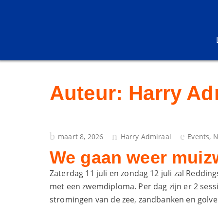
Auteur:
Harry Ad
geplaatst
maart 8, 2026
Harry Admiraal
Events
,
N
op
We gaan weer muizw
Zaterdag 11 juli en zondag 12 juli zal Redd
met een zwemdiploma. Per dag zijn er 2 sessie
stromingen van de zee, zandbanken en golve