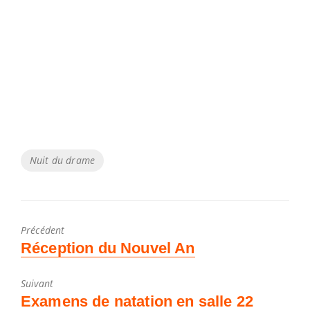
Tags
Nuit du drame
Précédent
Poste
Réception du Nouvel An
précédent
:
Suivant
Article
Examens de natation en salle 22