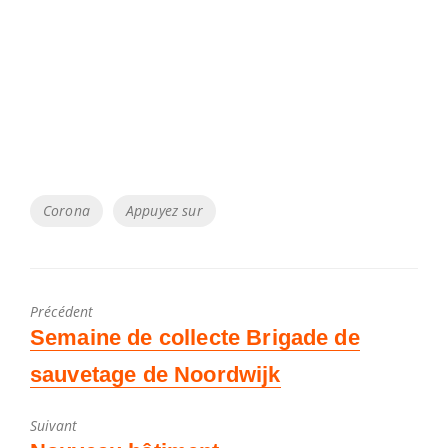
Tags
Corona
Appuyez sur
Précédent
Poste
Semaine de collecte Brigade de
précédent
sauvetage de Noordwijk
:
Suivant
Article